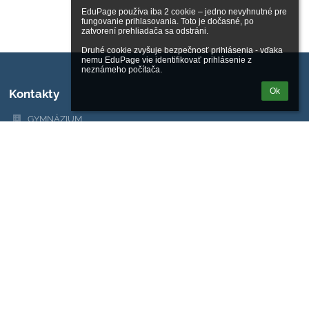
EduPage používa iba 2 cookie – jedno nevyhnutné pre 
fungovanie prihlasovania. Toto je dočasné, po 
zatvorení prehliadača sa odstráni.

Druhé cookie zvyšuje bezpečnosť prihlásenia - vďaka 
nemu EduPage vie identifikovať prihlásenie z 
neznámeho počítača.
Ok
Kontakty
GYMNÁZIUM
+421 2 50 10 24 11
Metodova 2
821 08 Bratislava
Bratislava
Slovakia
priezvisko@gmet.sk
Riaditeľka školy: Ing. Zuzana Vaterková, vaterkova@gmet.sk
Tajomníčka: p. Klaudia Padáčová, +421 2 50 10 24 12,
padacova@gmet.sk
Zástupkyňa pre 4GYM - p. Kubalová, +421 2 50 10 24 22,
kubalova@gmet.sk
Zástupkyňa pre 8GYM - p. Karelová, +421 2 50 10 24 42,
karelova@gmet.sk