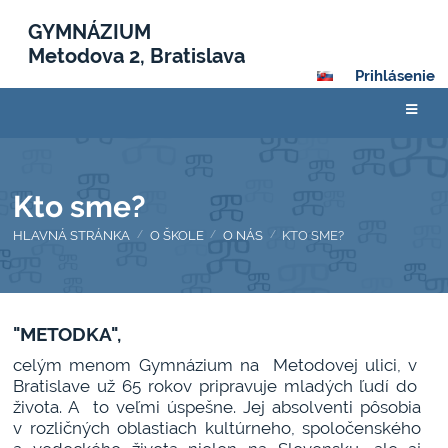
GYMNÁZIUM
Metodova 2, Bratislava
Prihlásenie
Kto sme?
HLAVNÁ STRÁNKA
O ŠKOLE
O NÁS
KTO SME?
/
/
/
Kto
"METODKA",
sme?
celým menom Gymnázium na Metodovej ulici, v
Bratislave už 65 rokov pripravuje mladých ľudí do
života. A to veľmi úspešne. Jej absolventi pôsobia
v rozličných oblastiach kultúrneho, spoločenského