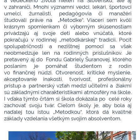
a vedeckého života nielen na Slovensku, ale aj
v zahraničí. Mnohí významní vedci, lekári, športovci
umelci, žurnalisti, pedagógovia či manažéri
študovali práve na „Metodke“. Viacerí sem kvôli
krásnym spomienkam či výborným skúsenostiam
privádzajú aj svoje deti alebo vnúčatá, ktoré
pokračujú v rodinnej „metodkárskej“ tradícii. Pocit
spolupatričnosti a nezištnej pomoci sa však
neobmedzuje len na rodinných príslušníkov. Je
pretavený aj do Fondu Gabriely Šuranovej, ktorého
poslaním je pomáhať študentom z rodín
vo finančnej núdzi. Otvorenosť, kritické myslenie,
akceptovanie inakosti, tvorivosť, profesionálny
prístup a partnerský vzťah medzi učiteľmi a žiakmi
sú základnými charakteristikami atmosféry na škole.
I vďaka týmto črtám si škola dokázala po celé roky
zachovať svoju tvár. Cieľom školy je, aby bola aj
naďalej tou istou „Metodkou“, ktorá dá kvalitné
základy vzdelania všetkým svojim absolventom.