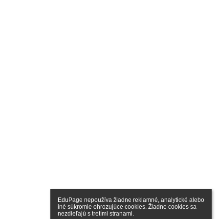
EduPage nepoužíva žiadne reklamné, analytické alebo 
iné súkromie ohrozujúce cookies. Žiadne cookies sa 
nezdieľajú s tretími stranami.
