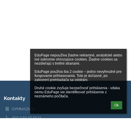
EduPage nepoužíva žiadne reklamné, analytické alebo 
iné súkromie ohrozujúce cookies. Žiadne cookies sa 
nezdieľajú s tretími stranami.

EduPage používa iba 2 cookie – jedno nevyhnutné pre 
fungovanie prihlasovania. Toto je dočasné, po 
zatvorení prehliadača sa odstráni.

Druhé cookie zvyšuje bezpečnosť prihlásenia - vďaka 
nemu EduPage vie identifikovať prihlásenie z 
neznámeho počítača.
Kontakty
Ok
GYMNÁZIUM
+421 2 50 10 24 11
Metodova 2
821 08 Bratislava