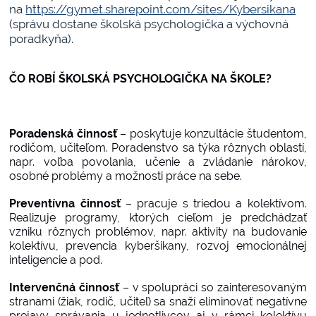
na
https://gymet.sharepoint.com/sites/Kybersikana
(správu dostane školská psychologička a výchovná
poradkyňa).
ČO ROBÍ ŠKOLSKÁ PSYCHOLOGIČKA NA ŠKOLE?
Poradenská činnosť
– poskytuje konzultácie študentom,
rodičom, učiteľom. Poradenstvo sa týka rôznych oblastí,
napr. voľba povolania, učenie a zvládanie nárokov,
osobné problémy a možnosti práce na sebe.
Preventívna činnosť
– pracuje s triedou a kolektívom.
Realizuje programy, ktorých cieľom je predchádzať
vzniku rôznych problémov, napr. aktivity na budovanie
kolektívu, prevencia kyberšikany, rozvoj emocionálnej
inteligencie a pod.
Intervenčná činnosť
– v spolupráci so zainteresovaným
stranami (žiak, rodič, učiteľ) sa snaží eliminovať negatívne
prejavy správania u jednotlivcov aj v rámci kolektívu