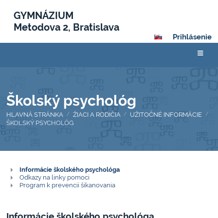
GYMNÁZIUM
Metodova 2, Bratislava
Prihlásenie
Školský psychológ
HLAVNÁ STRÁNKA
ŽIACI A RODIČIA
UŽITOČNÉ INFORMÁCIE
/
/
/
ŠKOLSKÝ PSYCHOLÓG
Školský
Informácie školského psychológa
Odkazy na linky pomoci
psychológ
Program k prevencii šikanovania
Informácie školského psychológa