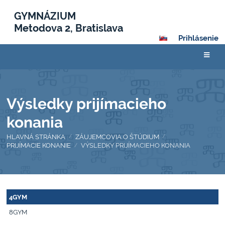
GYMNÁZIUM
Metodova 2, Bratislava
Prihlásenie
Výsledky prijímacieho
konania
HLAVNÁ STRÁNKA
ZÁUJEMCOVIA O ŠTÚDIUM
/
/
PRIJÍMACIE KONANIE
VÝSLEDKY PRIJÍMACIEHO KONANIA
/
Výsledky
4GYM
prijímacieho
8GYM
konania