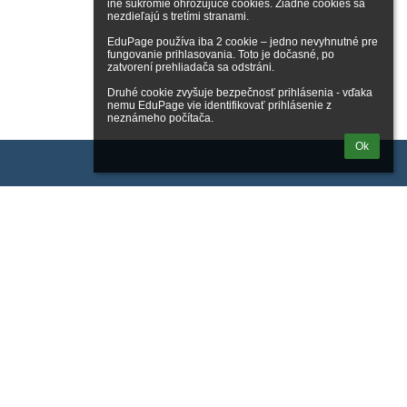
iné súkromie ohrozujúce cookies. Žiadne cookies sa 
nezdieľajú s tretími stranami.

EduPage používa iba 2 cookie – jedno nevyhnutné pre 
fungovanie prihlasovania. Toto je dočasné, po 
zatvorení prehliadača sa odstráni.

Druhé cookie zvyšuje bezpečnosť prihlásenia - vďaka 
nemu EduPage vie identifikovať prihlásenie z 
neznámeho počítača.
Ok
Kontakty
GYMNÁZIUM
+421 2 50 10 24 11
Metodova 2
821 08 Bratislava
Bratislava
Slovakia
priezvisko@gmet.sk
Riaditeľka školy: Ing. Zuzana Vaterková, vaterkova@gmet.sk
Tajomníčka: p. Klaudia Padáčová, +421 2 50 10 24 12,
padacova@gmet.sk