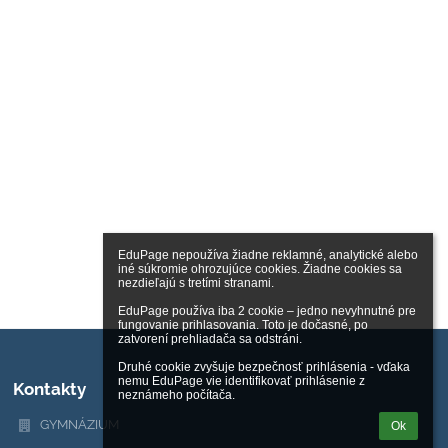
EduPage nepoužíva žiadne reklamné, analytické alebo 
iné súkromie ohrozujúce cookies. Žiadne cookies sa 
nezdieľajú s tretími stranami.

EduPage používa iba 2 cookie – jedno nevyhnutné pre 
fungovanie prihlasovania. Toto je dočasné, po 
zatvorení prehliadača sa odstráni.

Druhé cookie zvyšuje bezpečnosť prihlásenia - vďaka 
nemu EduPage vie identifikovať prihlásenie z 
Kontakty
neznámeho počítača.
GYMNÁZIUM
Ok