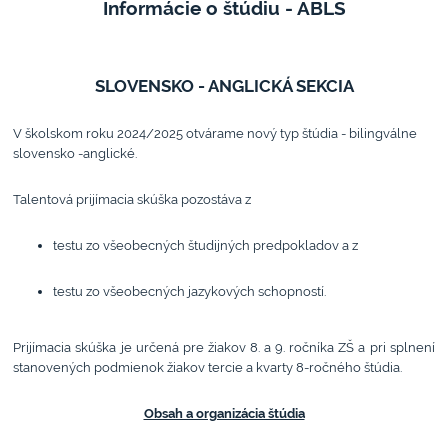
Informácie o štúdiu - ABLS
SLOVENSKO - ANGLICKÁ SEKCIA
V školskom roku 2024/2025 otvárame nový typ štúdia - bilingválne
slovensko -anglické.
Talentová prijímacia skúška pozostáva z
testu zo všeobecných študijných predpokladov a z
testu zo všeobecných jazykových schopností.
Prijímacia skúška je určená pre žiakov 8. a 9. ročníka ZŠ a pri splnení
stanovených podmienok žiakov tercie a kvarty 8-ročného štúdia.
Obsah a organizácia štúdia