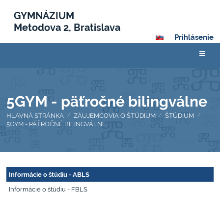
GYMNÁZIUM
Metodova 2, Bratislava
Prihlásenie
5GYM - päťročné bilingválne
HLAVNÁ STRÁNKA
ZÁUJEMCOVIA O ŠTÚDIUM
ŠTÚDIUM
/
/
/
5GYM - PÄŤROČNÉ BILINGVÁLNE
5GYM
Informácie o štúdiu - ABLS
-
Informácie o štúdiu - FBLS
päťročné
bilingválne