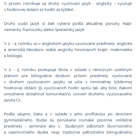
V prvom ročníkuje sa druhý vyučovací jazyk - anglický - vyučuje
v hodinovej dotácii 10 hodín za týždeň.
Druhý cudzí jazyk si žiak vyberá podľa aktuálnej ponuky. Napr.
nemecký, francúzsky alebo španielsky jazyk.
V 2. - 4. ročníku sú v anglickom jazyku vyučované predmety: anglická
a americká literatúra, reálie anglicky hovoriacich krajín, matematika
a biológia.
V 2. - 5. ročníku postupuje škola v súlade s rámcovým učebným
plánom pre bilingválne štúdium, prišom predmety vyučované
v druhom vyučovacom jazyku sa učia v minimálnej týždennej
hodinovej dotácii 35 vyučovacích hodín spolu tak, aby bolo žiakom
umožnené dosiahnuť komunikačnú úroveň druhého vyučovacieho
jazyka C1.
Podľa záujmu žiaka a v súlade s jeho profiláciou po skončení
gymnaziálneho štúdia sú ponúkané rovnaké povinne voliteľné
predmety - semináre ako v študijných odboroch štvorročného
a osemročného štúdia, resp. čiastočne päťročného bilingválneho