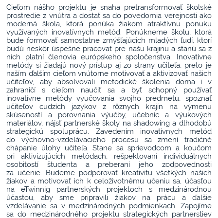
Cieľom nášho projektu je snaha pretransformovať školské
prostredie z vnútra a dostať sa do povedomia verejnosti ako
moderná škola, ktorá ponúka žiakom atraktívnu ponuku
využívaných inovatívnych metód. Ponúkneme školu, ktorá
bude formovať samostatne zmýšľajúcich mladých ľudí, ktorí
budú neskôr úspešne pracovať pre našu krajinu a stanú sa z
nich platní členovia európskeho spoločenstva. Inovatívne
metódy si žiadajú nový prístup aj zo strany učiteľa, preto je
naším ďalším cieľom vnútorne motivovať a aktivizovať našich
učiteľov, aby absolvovali metodické školenia doma i v
zahraničí s cieľom naučiť sa a byť schopný používať
inovatívne metódy vyučovania svojho predmetu, spoznať
učiteľov cudzích jazykov z rôznych krajín na výmenu
skúseností a porovnania výučby, učebníc a výukových
materiálov, nájsť partnerské školy na shadowing a dlhodobú
strategickú spoluprácu. Zavedením inovatívnych metód
do výchovno-vzdelávacieho procesu sa zmení tradičné
chápanie úlohy učiteľa. Stane sa sprievodcom a koučom
pri aktivizujúcich metódach, rešpektovaní individuálnych
osobitostí študenta a preberaní jeho zodpovednosti
za učenie. Budeme podporovať kreativitu všetkých našich
žiakov a motivovať ich k celoživotnému učeniu sa, účasťou
na eTwinnig partnerských projektoch s medzinárodnou
účasťou, aby sme pripravili žiakov na prácu a ďalšie
vzdelávanie sa v medzinárodných podmienkach. Zapojíme
sa do medzinárodného projektu strategických partnerstiev