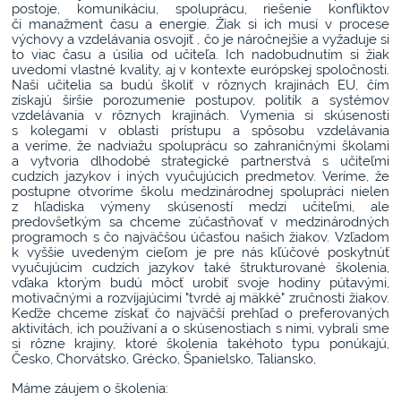
postoje, komunikáciu, spoluprácu, riešenie konfliktov
či manažment času a energie. Žiak si ich musí v procese
výchovy a vzdelávania osvojiť , čo je náročnejšie a vyžaduje si
to viac času a úsilia od učiteľa. Ich nadobudnutím si žiak
uvedomí vlastné kvality, aj v kontexte európskej spoločnosti.
Naši učitelia sa budú školiť v rôznych krajinách EU, čím
získajú širšie porozumenie postupov, politík a systémov
vzdelávania v rôznych krajinách. Vymenia si skúsenosti
s kolegami v oblasti prístupu a spôsobu vzdelávania
a veríme, že nadviažu spoluprácu so zahraničnými školami
a vytvoria dlhodobé strategické partnerstvá s učiteľmi
cudzích jazykov i iných vyučujúcich predmetov. Veríme, že
postupne otvoríme školu medzinárodnej spolupráci nielen
z hľadiska výmeny skúseností medzi učiteľmi, ale
predovšetkým sa chceme zúčastňovať v medzinárodných
programoch s čo najväčšou účasťou našich žiakov. Vzľadom
k vyššie uvedeným cieľom je pre nás kľúčové poskytnúť
vyučujúcim cudzích jazykov také štrukturované školenia,
vďaka ktorým budú môcť urobiť svoje hodiny pútavými,
motivačnými a rozvíjajúcimi "tvrdé aj mäkké" zručnosti žiakov.
Keďže chceme získať čo najväčší prehľad o preferovaných
aktivitách, ich používaní a o skúsenostiach s nimi, vybrali sme
si rôzne krajiny, ktoré školenia takéhoto typu ponúkajú,
Česko, Chorvátsko, Grécko, Španielsko, Taliansko,
Máme záujem o školenia: