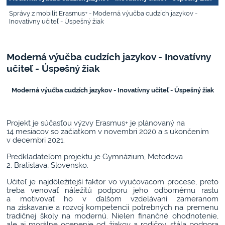
Správy z mobilít Erasmus+ - Moderná výučba cudzích jazykov -
Inovatívny učiteľ - Úspešný žiak
Moderná výučba cudzích jazykov - Inovatívny
učiteľ - Úspešný žiak
Moderná výučba cudzích jazykov - Inovatívny učiteľ - Úspešný žiak
Projekt je súčasťou výzvy Erasmus+ je plánovaný na
14 mesiacov so začiatkom v novembri 2020 a s ukončením
v decembri 2021.
Predkladateľom projektu je Gymnázium, Metodova
2, Bratislava, Slovensko.
Učiteľ je najdôležitejší faktor vo vyučovacom procese, preto
treba venovať náležitú podporu jeho odbornému rastu
a motivovať ho v ďalšom vzdelávaní zameranom
na získavanie a rozvoj kompetencií potrebných na premenu
tradičnej školy na modernú. Nielen finančné ohodnotenie,
ale aj morálne ocenenie od žiakov a rodičov, stála podpora