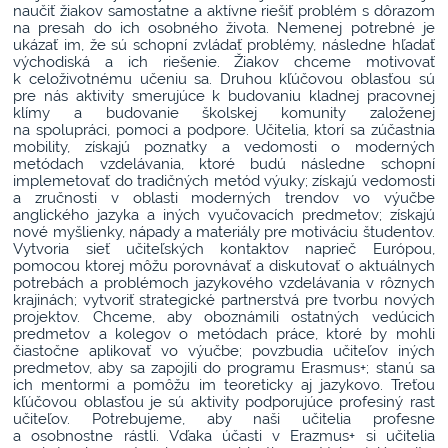
naučiť žiakov samostatne a aktívne riešiť problém s dôrazom
na presah do ich osobného života. Nemenej potrebné je
ukázať im, že sú schopní zvládať problémy, následne hľadať
východiská a ich riešenie. Žiakov chceme motivovať
k celoživotnému učeniu sa. Druhou kľúčovou oblasťou sú
pre nás aktivity smerujúce k budovaniu kladnej pracovnej
klímy a budovanie školskej komunity založenej
na spolupráci, pomoci a podpore. Učitelia, ktorí sa zúčastnia
mobility, získajú poznatky a vedomosti o moderných
metódach vzdelávania, ktoré budú následne schopní
implemetovať do tradičných metód výuky; získajú vedomosti
a zručnosti v oblasti moderných trendov vo výučbe
anglického jazyka a iných vyučovacích predmetov; získajú
nové myšlienky, nápady a materiály pre motiváciu študentov.
Vytvoria sieť učiteľských kontaktov naprieč Európou,
pomocou ktorej môžu porovnávať a diskutovať o aktuálnych
potrebách a problémoch jazykového vzdelávania v rôznych
krajinách; vytvoriť strategické partnerstvá pre tvorbu nových
projektov. Chceme, aby oboznámili ostatných vedúcich
predmetov a kolegov o metódach práce, ktoré by mohli
čiastočne aplikovať vo výučbe; povzbudia učiteľov iných
predmetov, aby sa zapojili do programu Erasmus+; stanú sa
ich mentormi a pomôžu im teoreticky aj jazykovo. Treťou
kľúčovou oblasťou je sú aktivity podporujúce profesiný rast
učiteľov. Potrebujeme, aby naši učitelia profesne
a osobnostne rástli. Vďaka účasti v Erazmus+ si učitelia