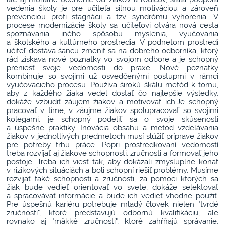
vedenia školy je pre učiteľa silnou motiváciou a zároveň
prevenciou proti stagnácii a tzv. syndrómu vyhorenia. V
procese modernizácie školy sa učiteľovi otvára nová cesta
spoznávania iného spôsobu myslenia, vyučovania
a školského a kultúrneho prostredia. V podnetom prostredí
učiteľ dostáva šancu zmeniť sa na dobrého odborníka, ktorý
rád získava nové poznatky vo svojom odbore a je schopný
preniesť svoje vedomosti do praxe. Nové poznatky
kombinuje so svojimi už osvedčenými postupmi v rámci
vyučovacieho procesu. Používa širokú škálu metód k tomu,
aby z každého žiaka vedel dostať čo najlepšie výsledky,
dokáže vzbudiť záujem žiakov a motivovať ich.Je schopný
pracovať v tíme, v záujme žiakov spolupracovať so svojimi
kolegami, je schopný podeliť sa o svoje skúsenosti
a úspešné praktiky. Inovácia obsahu a metód vzdelávania
žiakov v jednotlivých predmetoch musí slúžiť príprave žiakov
pre potreby trhu práce. Popri prostredkovaní vedomostí
treba rozvíjať aj žiakove schopnosti, zručnosti a formovať jeho
postoje. Treba ich viesť tak, aby dokázali zmysluplne konať
v rizikových situáciách a boli schopní riešiť problémy. Musíme
rozvíjať také schopnosti a zručnosti, za pomoci ktorých sa
žiak bude vedieť orientovať vo svete, dokáže selektovať
a spracovávať informácie a bude ich vedieť vhodne použiť.
Pre úspešnú kariéru potrebuje mladý človek nielen "tvrdé
zručnosti", ktoré predstavujú odbornú kvalifikáciu, ale
rovnako aj "mäkké zručnosti", ktoré zahŕňajú správanie,