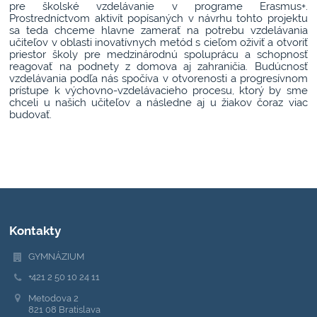
pre školské vzdelávanie v programe Erasmus+.
Prostredníctvom aktivít popísaných v návrhu tohto projektu
sa teda chceme hlavne zamerať na potrebu vzdelávania
učiteľov v oblasti inovatívnych metód s cieľom oživiť a otvoriť
priestor školy pre medzinárodnú spoluprácu a schopnosť
reagovať na podnety z domova aj zahraničia. Budúcnosť
vzdelávania podľa nás spočíva v otvorenosti a progresívnom
prístupe k výchovno-vzdelávacieho procesu, ktorý by sme
chceli u našich učiteľov a následne aj u žiakov čoraz viac
budovať.
Kontakty
GYMNÁZIUM
+421 2 50 10 24 11
Metodova 2
821 08 Bratislava