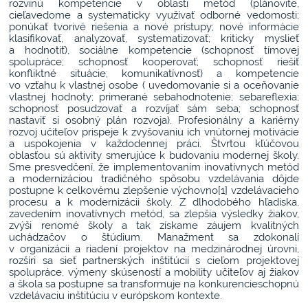
rozvinú kompetencie v oblasti metód (plánovite,
cieľavedome a systematicky využívať odborné vedomosti;
ponúkať tvorivé riešenia a nové prístupy; nové informácie
klasifikovať, analyzovať, systematizovať; kriticky myslieť
a hodnotiť), sociálne kompetencie (schopnosť tímovej
spolupráce; schopnosť kooperovať; schopnosť riešiť
konfliktné situácie; komunikatívnosť) a kompetencie
vo vzťahu k vlastnej osobe ( uvedomovanie si a oceňovanie
vlastnej hodnoty; primerané sebahodnotenie; sebareflexia;
schopnosť posudzovať a rozvíjať sám seba; schopnosť
nastaviť si osobný plán rozvoja). Profesionálny a kariérny
rozvoj učiteľov prispeje k zvyšovaniu ich vnútornej motivácie
a uspokojenia v každodennej práci. Štvrtou kľúčovou
oblasťou sú aktivity smerujúce k budovaniu modernej školy.
Sme presvedčení, že implementovaním inovatívnych metód
a modernizáciou tradičného spôsobu vzdelávania dôjde
postupne k celkovému zlepšenie výchovno
[1]
vzdelávacieho
procesu a k modernizácii školy. Z dlhodobého hľadiska,
zavedením inovatívnych metód, sa zlepšia výsledky žiakov,
zvýši renomé školy a tak získame záujem kvalitných
uchádzačov o štúdium. Manažment sa zdokonalí
v organizácii a riadení projektov na medzinárodnej úrovni,
rozšíri sa sieť partnerských inštitúcií s cieľom projektovej
spolupráce, výmeny skúseností a mobility učiteľov aj žiakov
a škola sa postupne sa transformuje na konkurencieschopnú
vzdelávaciu inštitúciu v európskom kontexte.