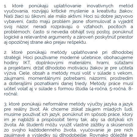
1. ktoré ponúkajú uplatňovanie inovatívnych metód
vyučovania, rozvíjajú kritické myslenie a kreativitu žiakov.
Naši žiaci sú šikovní, ale málo aktívni. Hoci sú dobre jazyvovo
vybavení, často majú problém jasne sformulovať a vyjadriť
svoj názor; neradi rozprávajú o vzťahoch, pocitoch a
problémoch; často si nevedia obhájiť svoj postoj, ponúknuť
logické a relevantné argumenty a zároveň poskytnúť priestor
aj opozičnej strane ako prejav rešpektu.
2. ktoré ponúkajú metódy uplatňované pri dlhodobej
stratégii. Hoci používame moderné učebnice, obohacujeme
hodiny IKT, doplnkovými materiálmi, hrami, súťažami
a projektami, držať dlhodobo motiváciu žiakov je pre učiteľa
výzva. Ciele, obsah a metódy musí voliť v súlade s vekom,
záujmami, momentálnymi potrebami, názormi, prostredím
a doterajšími poznatkami danej triedy. Metódy práce musí
učiteľ volať aj v súlade s formou štúdia (4-ročná, 5-ročná, 8-
ročná),
3. ktoré ponúkajú neformálne metódy výučby jazyka a jazyk
pre reálny život. Ak chceme získať záujem mladých ľudí,
musíme používať ich jazyk, ponúknuť im spôsob práce, ktorý
im je najbližší a prispôsobiť témy tak, aby sa dotýkali ich
života. Ak študenti môžu využiť vlastné zážitky a skúsenosti
zo svojho každodenného života, vyučovanie je pre nich
zaujímavé a výsledky sú dlhodobejšie. Rovnako dôležité je