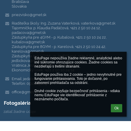
Bratislava
Slovakia
priezvisko@gmet.sk
Riaditeľka školy: Ing. Zuzana Vaterková, vaterkova@gmet.sk
Tajomníčka: p. Klaudia Padáčová, +421 2 50 10 24 12,
padacova@gmet.sk
Zástupkyňa pre 4GYM - p. Kubalová, +421 2 50 10 24 22,
kubalova@gmet.sk
Zástupkyňa pre 8GYM - p. Karelová, +421 2 50 10 24 42,
karelova@gmet.sk
Zástupkyňa pre 5GYM - p. Jedličková, +421 2 50 10 24 32,
EduPage nepoužíva žiadne reklamné, analytické alebo 
jedlickova@gmet.sk
iné súkromie ohrozujúce cookies. Žiadne cookies sa 
Vrátnica Jelačičova: +421 2 50 10 24 13
nezdieľajú s tretími stranami.

Ekonomický úsek: +421 2 50 10 24 14
EduPage používa iba 2 cookie – jedno nevyhnutné pre 
Email: jedalen.metodova@gmet.sk
fungovanie prihlasovania. Toto je dočasné, po 
zatvorení prehliadača sa odstráni.

Telefón: 0911149109
Druhé cookie zvyšuje bezpečnosť prihlásenia - vďaka 
office@gmet.sk
nemu EduPage vie identifikovať prihlásenie z 
neznámeho počítača.
Fotogaléria
Ok
zatiaľ žiadne údaje