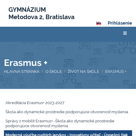
GYMNÁZIUM
Metodova 2, Bratislava
Prihlásenie
Erasmus +
HLAVNÁ STRÁNKA
O ŠKOLE
ŽIVOT NA ŠKOLE
ERASMUS +
/
/
/
Erasmus
Akreditácia Erasmus+ 2023-2027
+
Škola ako dynamické prostredie podporujúce otvorenosť myslenia
Správy z mobilít Erasmus+ -Škola ako dynamické prostredie
podporujúce otvorenosť myslenia
Moderná výučba cudzích jazykov - Inovatívny učiteľ - Úspešný žiak