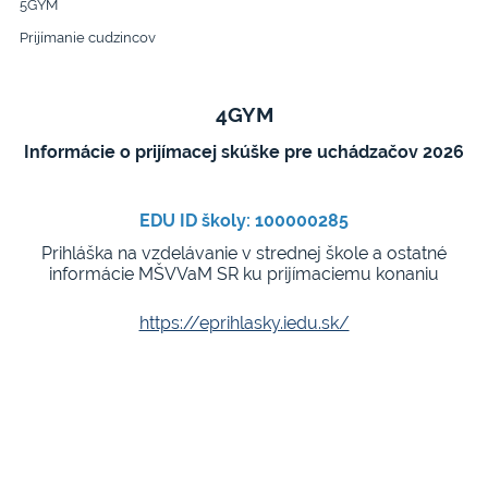
5GYM
skúškam
Prijímanie cudzincov
4GYM
Informácie o prijímacej skúške pre uchádzačov 2026
EDU ID školy: 100000285
Prihláška na vzdelávanie v strednej škole a ostatné
informácie MŠVVaM SR ku prijímaciemu konaniu
https://eprihlasky.iedu.sk/