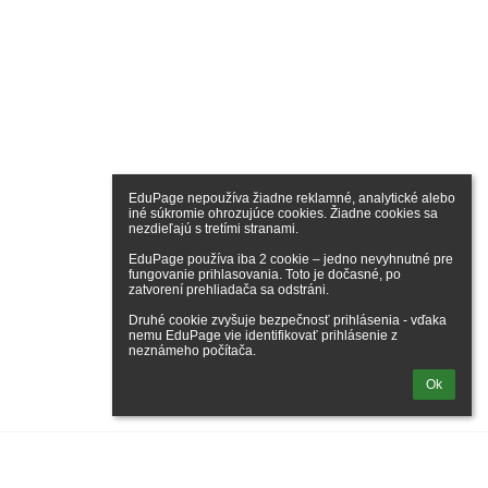
EduPage nepoužíva žiadne reklamné, analytické alebo 
iné súkromie ohrozujúce cookies. Žiadne cookies sa 
nezdieľajú s tretími stranami.

EduPage používa iba 2 cookie – jedno nevyhnutné pre 
fungovanie prihlasovania. Toto je dočasné, po 
zatvorení prehliadača sa odstráni.

Druhé cookie zvyšuje bezpečnosť prihlásenia - vďaka 
nemu EduPage vie identifikovať prihlásenie z 
neznámeho počítača.
Ok