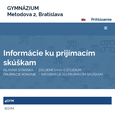
GYMNÁZIUM
Metodova 2, Bratislava
Prihlásenie
Informácie ku prijímacím
skúškam
HLAVNÁ STRÁNKA
ZÁUJEMCOVIA O ŠTÚDIUM
/
/
PRIJÍMACIE KONANIE
INFORMÁCIE KU PRIJÍMACÍM SKÚŠKAM
/
Informácie
4GYM
ku
8GYM
prijímacím