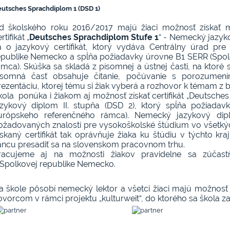
utsches Sprachdiplom 1 (DSD 1)
d školského roku 2016/2017 majú žiaci možnosť získať 
rtifikát „
Deutsches Sprachdiplom Stufe 1
“ - Nemecký jazyko
a o jazykový certifikát, ktorý vydáva Centrálny úrad pre
epublike Nemecko a spĺňa požiadavky úrovne B1 SERR (Spo
ámca). Skúška sa skladá z písomnej a ústnej časti, na ktoré s
ísomná časť obsahuje čítanie, počúvanie s porozumení
rezentáciu, ktorej tému si žiak vyberá a rozhovor k témam z 
kola ponúka i žiakom aj možnosť získať certifikát „Deutsch
azykový diplom II. stupňa (DSD 2), ktorý spĺňa požiad
urópskeho referenčného rámca). Nemecký jazykový dipl
ožadovaných znalostí pre vysokoškolské štúdium vo všetkýc
ískaný certifikát tak oprávňuje žiaka ku štúdiu v týchto kr
ancu presadiť sa na slovenskom pracovnom trhu.
racujeme aj na možnosti žiakov pravidelne sa zúčas
 Spolkovej republike Nemecko.
a škole pôsobí nemecký lektor a všetci žiaci majú možnos
ovorcom v rámci projektu „kulturweit“, do ktorého sa škola zap