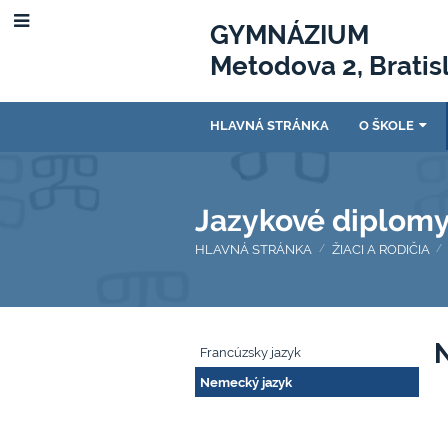
GYMNÁZIUM
Metodova 2, Bratis
HLAVNÁ STRÁNKA
O ŠKOLE
Jazykové diplom
HLAVNÁ STRÁNKA
ŽIACI A RODIČIA
/
/
Jazykové
Francúzsky jazyk
diplomy
Nemecký jazyk