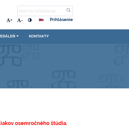
Prihlásenie
+
-
JEDÁLEŇ
KONTAKTY
h žiakov osemročného štúdia.