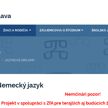
lava
ŽIACI A RODIČIA
ZÁUJEMCOVIA O ŠTÚDIUM
ŠKOLSKÁ 
y
JAZYKOVÉ DIPLOMY
/
Nemecký jazyk
Nemčinári pozor!
Projekt v spolupráci s ZfA pre terajších aj budúcic