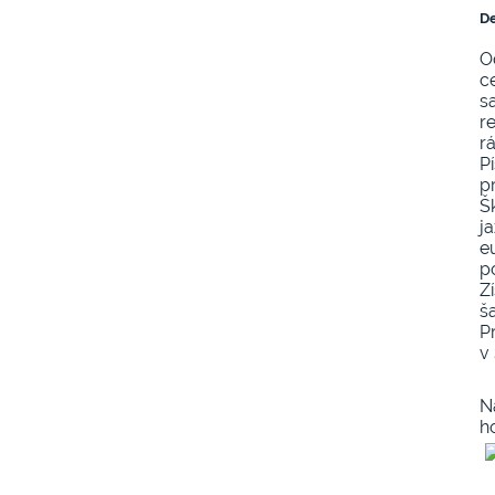
De
O
ce
s
r
r
P
p
Š
j
e
p
Z
š
P
v
N
h