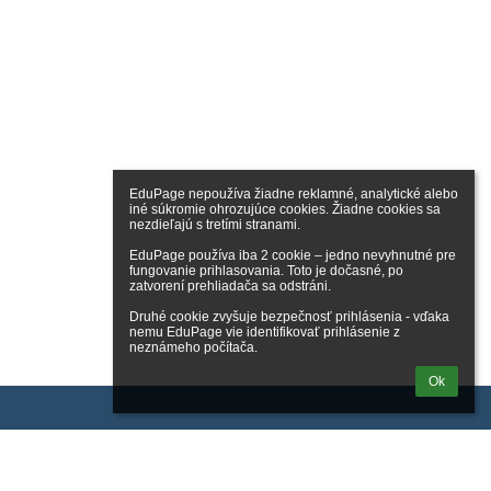
EduPage nepoužíva žiadne reklamné, analytické alebo 
iné súkromie ohrozujúce cookies. Žiadne cookies sa 
nezdieľajú s tretími stranami.

EduPage používa iba 2 cookie – jedno nevyhnutné pre 
fungovanie prihlasovania. Toto je dočasné, po 
zatvorení prehliadača sa odstráni.

Druhé cookie zvyšuje bezpečnosť prihlásenia - vďaka 
nemu EduPage vie identifikovať prihlásenie z 
neznámeho počítača.
Ok