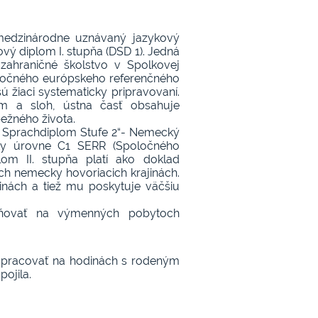
medzinárodne uznávaný jazykový
vý diplom I. stupňa (DSD 1). Jedná
 zahraničné školstvo v Spolkovej
ločného európskeho referenčného
ú žiaci systematicky pripravovaní.
m a sloh, ústna časť obsahuje
bežného života.
es Sprachdiplom Stufe 2“- Nemecký
avky úrovne C1 SERR (Spoločného
om II. stupňa platí ako doklad
h nemecky hovoriacich krajinách.
ajinách a tiež mu poskytuje väčšiu
tňovať na výmenných pobytoch
ť pracovať na hodinách s rodeným
ojila.