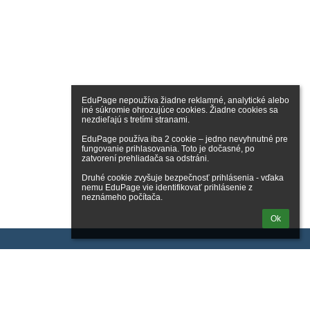
EduPage nepoužíva žiadne reklamné, analytické alebo 
iné súkromie ohrozujúce cookies. Žiadne cookies sa 
nezdieľajú s tretími stranami.

EduPage používa iba 2 cookie – jedno nevyhnutné pre 
fungovanie prihlasovania. Toto je dočasné, po 
zatvorení prehliadača sa odstráni.

Druhé cookie zvyšuje bezpečnosť prihlásenia - vďaka 
nemu EduPage vie identifikovať prihlásenie z 
neznámeho počítača.
Ok
Kontakty
GYMNÁZIUM