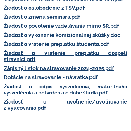
Žiadosť o oslobodenie z TSV.pdf
Žiadosť o zmenu seminára.pdf
Žiadosť o povolenie vzdelávania mimo SR.pdf
Žiadosť o vykonanie komisionálnej skúšky.doc
Žiadosť o vrátenie preplatku študenta.pdf
Žiadosť o vrátenie preplatku dospelí
stravníci.pdf
Zápisný lístok na stravovanie 2024-2025.pdf
Dotácie na stravovanie - návratka.pdf
Žiadosť o odpis vysvedčenia, maturitného
vysvedčenia a potvrdenia o dobe štúdia.pdf
Žiadosť o uvoľnenie/uvoľňovanie
z vyučovania.pdf