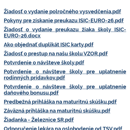
Žiadosť o vydanie polročného vysvedčenia.pdf
Pokyny pre získanie preukazu ISIC-EURO-26.pdf
Žiadosť o vydanie preukazu žiaka školy ISIC-
EURO-26.docx
Ako objednať duplikát ISIC karty.pdf
Žiadosť o prestup na našu školu VZOR.pdf
Potvrdenie o návšteve školy.pdf
Potvrdenie o návšteve školy pre uplatnenie
rodinných prídavkov.pdf
Potvrdenie o návšteve školy pre uplatnenie
daňového bonusu.pdf
Predbežná prihláška na maturitnú skúšku.pdf
Záväzná prihláška na maturitnú skúšku.pdf
Žiadanka - Železnice SR.pdf
Odporučenie lekára na oslobodenie od TSV.pdf