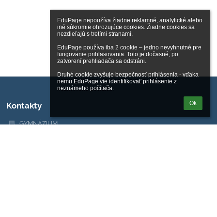
EduPage nepoužíva žiadne reklamné, analytické alebo 
iné súkromie ohrozujúce cookies. Žiadne cookies sa 
nezdieľajú s tretími stranami.

EduPage používa iba 2 cookie – jedno nevyhnutné pre 
fungovanie prihlasovania. Toto je dočasné, po 
zatvorení prehliadača sa odstráni.

Druhé cookie zvyšuje bezpečnosť prihlásenia - vďaka 
nemu EduPage vie identifikovať prihlásenie z 
neznámeho počítača.
Ok
Kontakty
GYMNÁZIUM
+421 2 50 10 24 11
Metodova 2
821 08 Bratislava
Bratislava
Slovakia
priezvisko@gmet.sk
Riaditeľka školy: Ing. Zuzana Vaterková, vaterkova@gmet.sk
Tajomníčka: p. Klaudia Padáčová, +421 2 50 10 24 12,